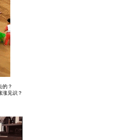
去的？
涨涨见识？