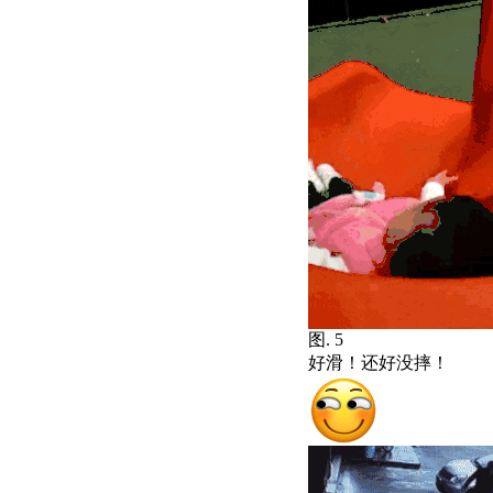
图. 5
好滑！还好没摔！