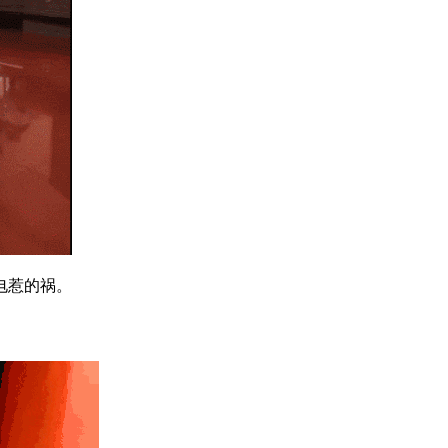
电惹的祸。